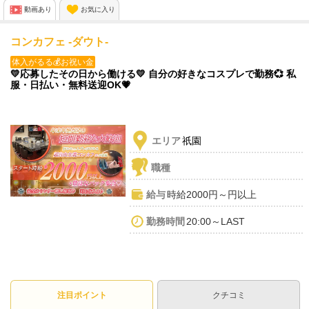
ご応募お待ちしております❤
動画あり
お気に入り
コンカフェ -ダウト-
体入がるる💰お祝い金
💛応募したその日から働ける💛 自分の好きなコスプレで勤務💞 私
服・日払い・無料送迎OK💗
エリア
祇園
職種
給与
時給2000円～円以上
勤務時間
20:00～LAST
注目ポイント
クチコミ