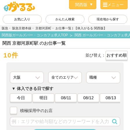
メニュー
お気に入り
かんたん検索
現在地から探す
阪急・ 阪急京都本線・ 京都河原町・ お仕事一覧 | 【体入がるる 関西版】
関西版ガールズバー・コンカフェ求人TOP
関西 ガールズバー・コンカフェ求
関西 京都河原町駅 のお仕事一覧
10件
並び替え：
体入できる日で探す
今日
明日
08/11
08/12
08/13
積極採用中のお店