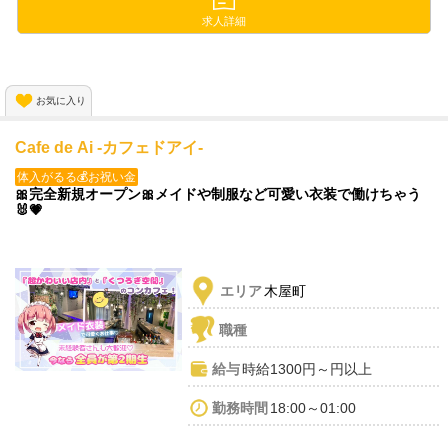
同じ時間働いたのに他のお店より
圧倒的に稼げちゃうんですよ😍💕
求人詳細
＼＼✨入店祝い金30,000円支給中✨／／
お気に入り
Cafe de Ai -カフェドアイ-
体入がるる💰お祝い金
🎀完全新規オープン🎀メイドや制服など可愛い衣装で働けちゃう
🐰💗
エリア
木屋町
職種
給与
時給1300円～円以上
勤務時間
18:00～01:00