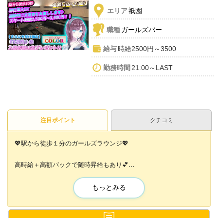
エリア
祇園
職種
ガールズバー
給与
時給2500円～3500
勤務時間
21:00～LAST
注目ポイント
クチコミ
💖駅から徒歩１分のガールズラウンジ💖
高時給＋高額バックで随時昇給もあり💕
入店2ヶ月目で時給4,000円以上に
時給アップした子も多数います✨
もっとみる
お客様の単価も高いので、