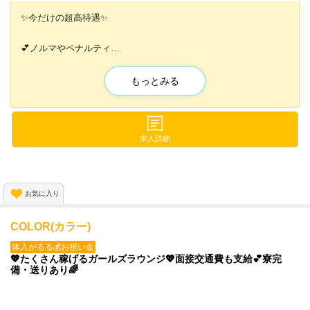
✨今だけの超高待遇✨
💕ノルマやペナルティ
💕ビラ配りやキャッチ
💕同伴・アフター
もっとみる
💕連絡先交換の強制
ぜんぶなし😆✨
未経験者さんでも安心して
求人詳細
働くことが出来ますよ💓
売上に応じて50％バックも可能✨
お気に入り
✨日給10万円越え✨の子も続出💕
全額日払いなので毎日がお給料日🙌💖
COLOR(カラー)
体入がるる💰お祝い金
💖たくさん稼げるガールズラウンジ💖面接交通費も支給💕寮完
備・送りあり🌈