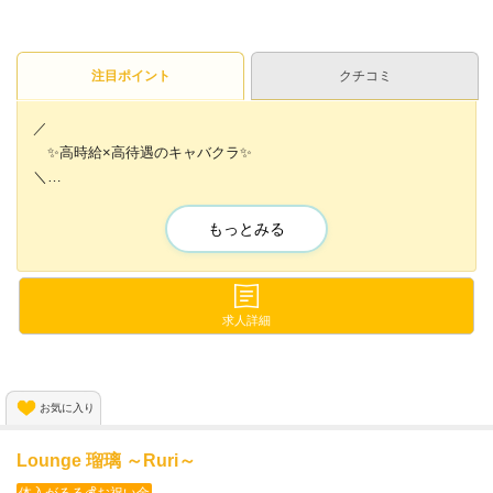
注目ポイント
クチコミ
／
✨高時給×高待遇のキャバクラ✨
＼
体験入店時から時給6000円スタート💫
もっとみる
さらに各種高額バックありなので
予想以上に稼げること間違いなし🙌
求人詳細
可愛いドレスもたくさんご用意💕
ヘアメイク完備なので雨の日でも心配ありません😆✨
お気に入り
ほかにも…✨
無料の送りや初期費用負担してくれる寮も完備😍
Lounge 瑠璃 ～Ruri～
体入がるる💰お祝い金