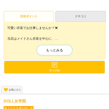
注目ポイント
クチコミ
可愛い衣装でお仕事しませんか？💓
当店はメイドさん衣装を中心に、
JK風の制服などもご用意しております😆✨
もっとみる
アニメのコスプレや持ち込み衣装もOK！
自分の着たい衣装で楽しく働けます🙌
お給料は働いた当日に全額お支払い✨
求人詳細
『お金がすぐ欲しい！💡』という
金欠さんにピッタリなお店ですよ〜💕
お気に入り
DOLL女学院
体入がるる💰お祝い金