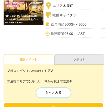
エリア
木屋町
職種
キャバクラ
給与
時給3000円～5000
勤務時間
06:00～LAST
注目ポイント
クチコミ
💕超ロングタイムの稼げるお店💕
木屋町エリアでは珍しい、朝から夜まで営業🌟
あなたの好きなお時間でお仕事が可能😆💞
もっとみる
可愛いドレスもたくさんご用意✨✨
『すぐに働きたいけど金欠でドレスが買えない💦』