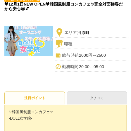
💗12月1日NEW OPEN💗韓国風制服コンカフェ✨完全対面接客だ
から安心😆💕
エリア
河原町
職種
給与
時給2000円～2500
勤務時間
20:00～05:00
注目ポイント
クチコミ
✨韓国風制服コンカフェ✨
-DOLL女学院-