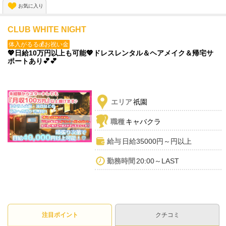
お気に入り
CLUB WHITE NIGHT
体入がるる💰お祝い金
💖日給10万円以上も可能💖ドレスレンタル＆ヘアメイク＆帰宅サ
ポートあり💕💕
エリア
祇園
職種
キャバクラ
給与
日給35000円～円以上
勤務時間
20:00～LAST
注目ポイント
クチコミ