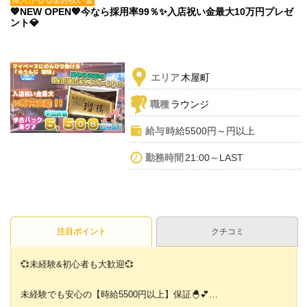
💖NEW OPEN💖今なら採用率99％✨入店祝い金最大10万円プレゼ
ント💎
エリア
木屋町
職種
ラウンジ
給与
時給5500円～円以上
勤務時間
21:00～LAST
注目ポイント
クチコミ
💞未経験&初心者も大歓迎💞
未経験でも安心の【時給5500円以上】保証🐣💕