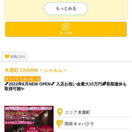
さらに【歩合ボーナス】＆【全額日払いOK】だから
金欠な日でも短時間でその日にお給料GET✨✨
もっとみる
お客様を待ってる間も時給が発生💕
諸経費の天引き一切ナシ😆✨
報酬は全額丸っとあなたのモノに✨
求人詳細
💖即日体入も大歓迎です💖
お気に入り
木屋町 CHARM ～シャルム～
体入がるる💰お祝い金
💕2022年6月NEW OPEN💕 入店お祝い金最大10万円🌈長期連休も
取得可能✨
エリア
木屋町
職種
キャバクラ