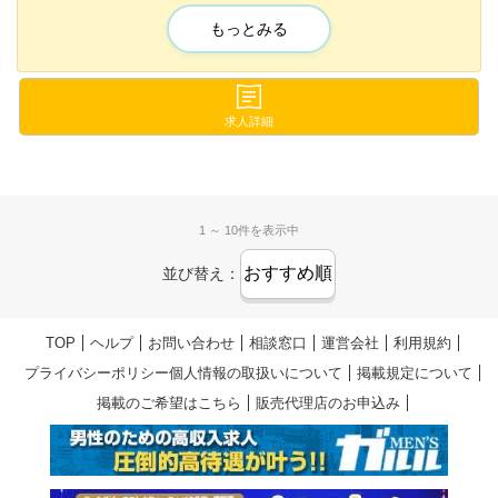
白とピンクを基調した可愛い店内で
女子会気分でゆる〜く稼げるお店💗
もっとみる
今なら…
＼1人1着、制服をプレゼント😆💕／
求人詳細
毎日、体験入店受付中🙌
『働いてみたいな～😃』
→それだけでOK‼
1 ～ 10件を表示中
この機会に是非お越しください💕
並び替え：
TOP
ヘルプ
お問い合わせ
相談窓口
運営会社
利用規約
プライバシーポリシー個人情報の取扱いについて
掲載規定について
掲載のご希望はこちら
販売代理店のお申込み