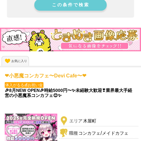
この条件で検索
お気に入り
❤小悪魔コンカフェ〜Devi Cafe〜❤
体入がるる💰お祝い金
🎉8月NEW OPEN🎉時給5000円〜✨️未経験大歓迎❣業界最大手経
営の小悪魔系コンカフェ😌✨️
エリア
木屋町
/
職種
コンカフェ
メイドカフェ