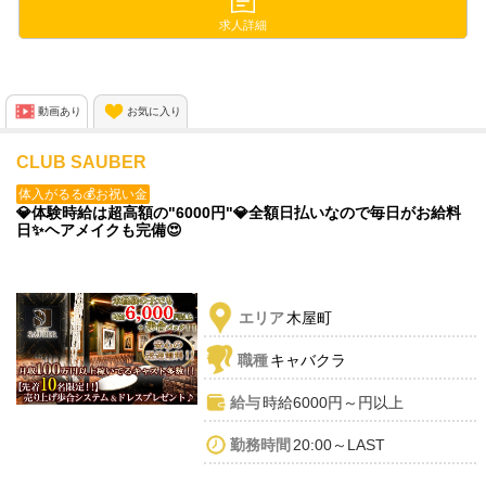
そんな方も心配不要❗
求人詳細
初期費用ゼロでお仕事スタート😱✨
ノルマなしで自由にのんびり働けます🙌
動画あり
お気に入り
CLUB SAUBER
体入がるる💰お祝い金
💎体験時給は超高額の"6000円"💎全額日払いなので毎日がお給料
日✨ヘアメイクも完備😍
エリア
木屋町
職種
キャバクラ
給与
時給6000円～円以上
勤務時間
20:00～LAST