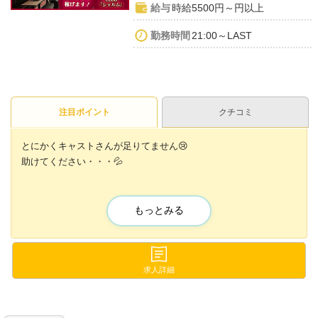
給与
時給5500円～円以上
勤務時間
21:00～LAST
注目ポイント
クチコミ
とにかくキャストさんが足りてません😢
助けてください・・・💦
💕採用率アップ中！『99％採用』💕
💕入店お祝い金！最大『10万円』💕
もっとみる
今だけ✨未経験の方でも
＜時給5500円＞スタート😍💖
入店後1ヶ月の限定特典もご用意✨
求人詳細
💕勤務時ヘアセット毎回無料！
💕ホワイトニング1回無料！