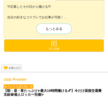
💛応募したその日から働ける💛
自分の好きなコスプレでお仕事が可能！
私服勤務ももちろんOKですよ😌🙌
もっとみる
月40万円以上稼いでる女の子もいます✨
日払いOKだから毎日がお給料日なんです😍
プチボーナスもあるので
求人詳細
頑張った分だけお給料がUP🐤💞
アニメ・コスプレ好きな方はぜひご応募下さい🙌
お気に入り
club Premier
体入がるる💰お祝い金
【朝・昼・夜たっぷり✨最大19時間働ける💕】今だけ面接交通費
支給😆個人ロッカー完備✨