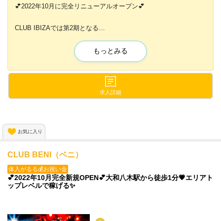
💕2022年10月に完全リニューアルオープン💕
CLUB IBIZAでは第2期となる
新規メンバーを大量募集中✨✨
もっとみる
ナイトワークの経験は問いません💕
未経験者からの応募も大歓迎👌
みんな同じスタートだから
求人詳細
上下関係などなく、
ストレスフリーで働けますよっ😆
お気に入り
新しい環境でオシゴトしませんか？
CLUB BENI（ベニ）
体入がるる💰お祝い金
💕2022年10月完全新規OPEN💕大和八木駅から徒歩1分💗エリアト
ップレベルで稼げる✨