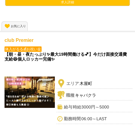
💎Wワーカーさん
求人詳細
どんな方でも大歓迎🙌✨
幅広い年齢層の女の子を大量募集中‼
お気に入り
club Premier
体入がるる💰お祝い金
【朝・昼・夜たっぷり✨最大19時間働ける💕】今だけ面接交通費
支給😆個人ロッカー完備✨
エリア
木屋町
職種
キャバクラ
給与
時給3000円～5000
勤務時間
06:00～LAST