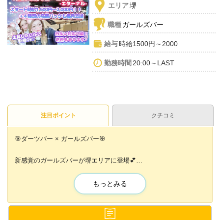
エリア
堺
職種
ガールズバー
給与
時給1500円～2000
勤務時間
20:00～LAST
注目ポイント
クチコミ
🎯ダーツバー × ガールズバー🎯
新感覚のガールズバーが堺エリアに登場💕
当店は経験に応じて時給2000円スタート！
さらに！各種バックもあります💕💕
もっとみる
✨随時昇給・昇格あり✨
✨待機中も時給が発生✨