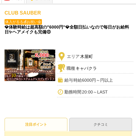
CLUB SAUBER
体入がるる💰お祝い金
💎体験時給は超高額の"6000円"💎全額日払いなので毎日がお給料
日✨ヘアメイクも完備😍
エリア
木屋町
職種
キャバクラ
給与
時給6000円～円以上
勤務時間
20:00～LAST
注目ポイント
クチコミ