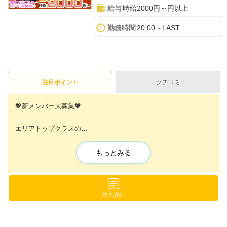
給与
時給2000円～円以上
勤務時間
20:00～LAST
注目ポイント
クチコミ
💖新メンバー大募集💖
エリアトップクラスの
✨時給2,000円以上＋入店お祝い金3万円✨
もっとみる
そんな当店は
〈女性オーナー〉なので
😢相談しづらいこと
求人詳細
😢女の子だけにしか相談できないこと