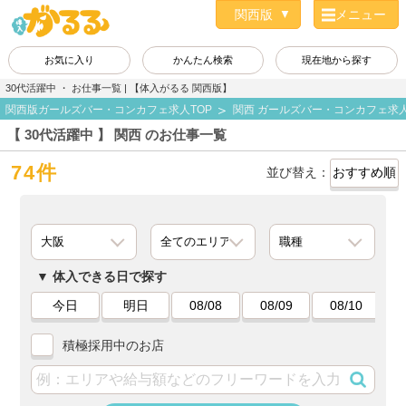
メニュー
お気に入り
かんたん検索
現在地から探す
30代活躍中 ・ お仕事一覧 | 【体入がるる 関西版】
関西版ガールズバー・コンカフェ求人TOP
関西 ガールズバー・コンカフェ求
【 30代活躍中 】 関西 のお仕事一覧
74件
並び替え：
体入できる日で探す
今日
明日
08/08
08/09
08/10
積極採用中のお店