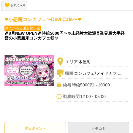
働きやすい環境が整っています😌💖
お気に入り
お気軽にご応募ください💕
❤小悪魔コンカフェ〜Devi Cafe〜❤
体入がるる💰お祝い金
🎉8月NEW OPEN🎉時給5000円〜✨️未経験大歓迎❣業界最大手経
営の小悪魔系コンカフェ😌✨️
エリア
木屋町
/
職種
コンカフェ
メイドカフェ
給与
時給5000円～10000
勤務時間
12:00～05:00
注目ポイント
クチコミ