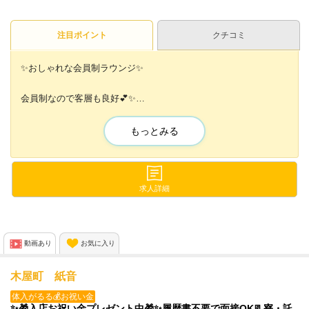
注目ポイント
クチコミ
✨おしゃれな会員制ラウンジ✨
会員制なので客層も良好💕✨
ゆったり働きたい方におすすめ😍
もっとみる
中には、社長さんやVIPのお客様もいるので
働いていて楽しいこと間違いなし🙌✨
時給4,000円と高時給スタートも可能💕
求人詳細
高額バックや各種手当てもあるんです✨✨
💖体験入店は毎日受付中💖
動画あり
お気に入り
木屋町 紙音
体入がるる💰お祝い金
✨🎁入店お祝い金プレゼント中🎁✨履歴書不要で面接OK📃寮・託