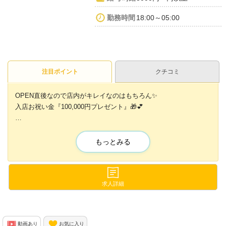
勤務時間
18:00～05:00
注目ポイント
クチコミ
OPEN直後なので店内がキレイなのはもちろん✨
入店お祝い金『100,000円プレゼント』🎁💕
🍑週1日/1日2h～の出勤OK
🍑急なシフトイン大歓迎
もっとみる
など、スキマ時間であなたの働きたい時に
好きなだけ働けるお店✨✨
求人詳細
体入や面接、本入後の
お友達と一緒のシフトもOK🙌
動画あり
お気に入り