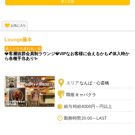
求人詳細
入店お祝い金『10万円』プレゼント💞
今が応募のチャンス✨
お気に入り
Lounge藤本
体入がるる💰お祝い金
💎客層抜群会員制ラウンジ💎VIPなお客様に会えるかも💕体入時か
ら各種手当あり✨
エリア
なんば・心斎橋
職種
キャバクラ
給与
時給4000円～円以上
勤務時間
20:00～LAST