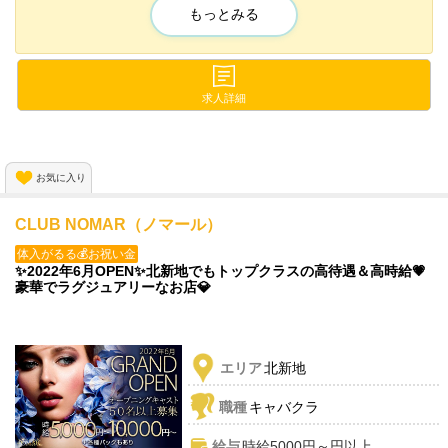
もっとみる
高級ホテルのエントランスのような
雰囲気の中でお仕事できます🙌
時給もトップクラスの5,000円スタート💕
求人詳細
バック＋時給保証で確実に稼げます😆✨
お気に入り
CLUB NOMAR（ノマール）
体入がるる💰お祝い金
✨2022年6月OPEN✨北新地でもトップクラスの高待遇＆高時給💗
豪華でラグジュアリーなお店💎
エリア
北新地
職種
キャバクラ
給与
時給5000円～円以上