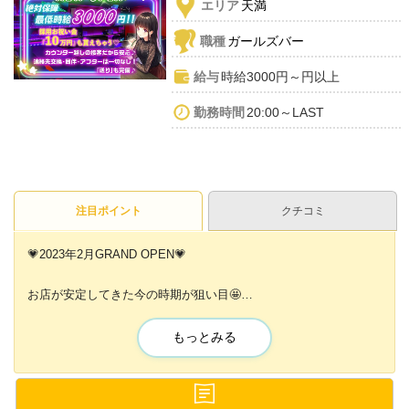
エリア
天満
職種
ガールズバー
給与
時給3000円～円以上
勤務時間
20:00～LAST
注目ポイント
クチコミ
💗2023年2月GRAND OPEN💗
お店が安定してきた今の時期が狙い目🤩
未経験者さんでも働きやすい環境✨✨
もっとみる
🐣派閥などのメンドウな人間関係なし！
🐣常連のお客様が増えてきている最中！
🐣マニュアルが完成する時期なので働きやすい