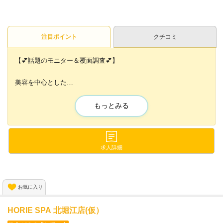
注目ポイント
クチコミ
【💕話題のモニター＆覆面調査💕】
美容を中心とした
在宅での体験モニターのお仕事です😌✨
もっとみる
自宅にいながらお小遣い稼ぎ感覚で
気軽に始められます📱⚡💕
オンラインセミナーを受けて頂いた方「全員」に
求人詳細
✨2,000円分✨のポイント支給😌
是非この機会にご利用ください!!
お気に入り
HORIE SPA 北堀江店(仮）