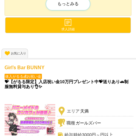
ノルマやペナルティなどは一切なし😆💕
もっとみる
売り上げを気にせず、
自分のペースで働くことが出来ます✨
日給30,000円以上可能💎
求人詳細
短時間でもたくさん稼げるお店です！
会員制だから紳士的なお客様ばかり✨
お気に入り
高額オーダーもたくさん入るので自然と稼げます🙌
Girl’s Bar BUNNY
体入がるる💰お祝い金
💝【がるる限定】入店祝い金10万円プレゼント中💝送りあり🚗制
服無料貸与あり👌✨
エリア
天満
職種
ガールズバー
給与
時給3000円～円以上