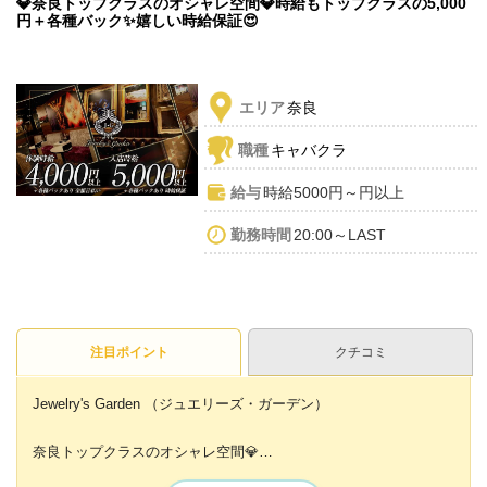
💎奈良トップクラスのオシャレ空間💎時給もトップクラスの5,000
円＋各種バック✨嬉しい時給保証😍
エリア
奈良
職種
キャバクラ
給与
時給5000円～円以上
勤務時間
20:00～LAST
注目ポイント
クチコミ
Jewelry's Garden （ジュエリーズ・ガーデン）
奈良トップクラスのオシャレ空間💎
ギャラリー風の内装がとってもオシャレ✨✨