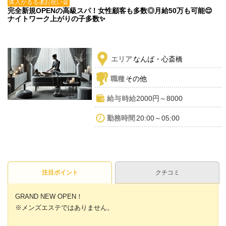
体入がるる💰お祝い金
完全新規OPENの高級スパ！女性顧客も多数◎月給50万も可能😌
ナイトワーク上がりの子多数✨
エリア
なんば・心斎橋
職種
その他
給与
時給2000円～8000
勤務時間
20:00～05:00
注目ポイント
クチコミ
GRAND NEW OPEN！
※メンズエステではありません。