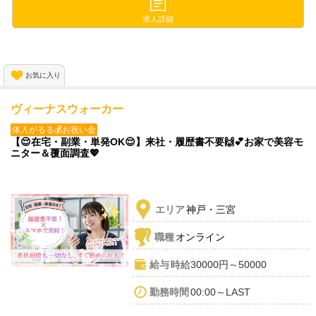
シフトは超自由で
《週1日～》《1日2時間～》OKなので
求人詳細
スキマ時間でサクッと働けます😍
興味がある方は
お気に入り
詳細ページをチェックしてみてください✨
ヴィーナスウォーカー
体入がるる💰お祝い金
【😌在宅・副業・単発OK😌】来社・履歴書不要🙌💕お家で美容モ
ニター＆覆面調査💖
エリア
神戸・三宮
職種
オンライン
給与
時給30000円～50000
勤務時間
00:00～LAST