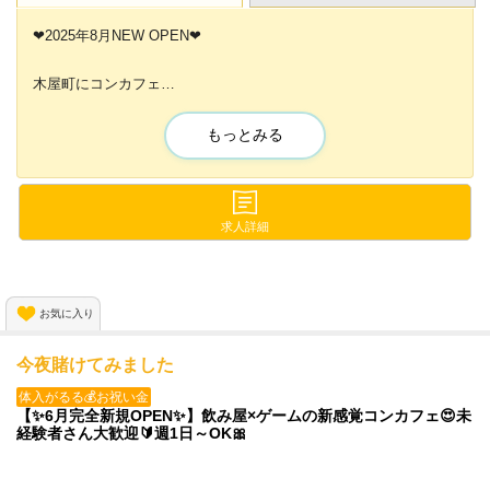
❤2025年8月NEW OPEN❤
木屋町にコンカフェ
「小悪魔コンカフェ」がNEW OPEN✨
もっとみる
新規メンバーを大募集中です❣
今だけ採用率100％で
入店お祝い金10万円をお渡ししてますよ❣
求人詳細
見学やお話だけでも大丈夫ですので
ご応募お待ちしております❤
お気に入り
今夜賭けてみました
体入がるる💰お祝い金
【✨6月完全新規OPEN✨】飲み屋×ゲームの新感覚コンカフェ😍未
経験者さん大歓迎🔰週1日～OK🎀