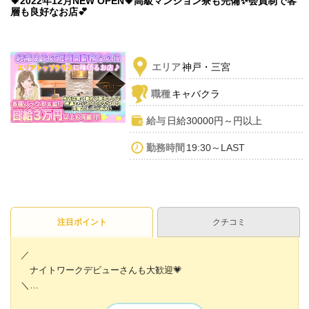
💗2022年12月NEW OPEN💗高級マンション寮も完備✨会員制で客
層も良好なお店💕
エリア
神戸・三宮
職種
キャバクラ
給与
日給30000円～円以上
勤務時間
19:30～LAST
注目ポイント
クチコミ
／
ナイトワークデビューさんも大歓迎💗
＼