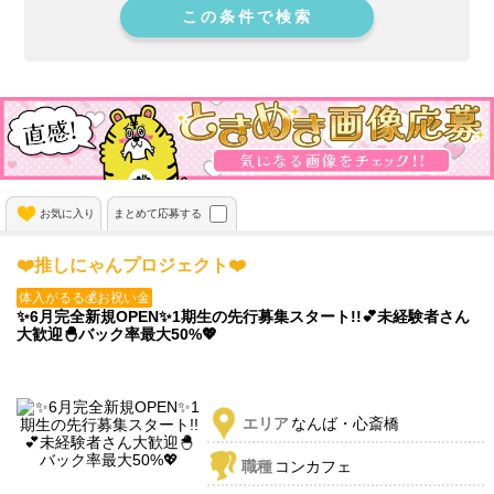
この条件で検索
お気に入り
まとめて応募する
❤️推しにゃんプロジェクト❤️
体入がるる💰お祝い金
✨6月完全新規OPEN✨1期生の先行募集スタート!!💕未経験者さん
大歓迎🐣バック率最大50%💖
エリア
なんば・心斎橋
職種
コンカフェ