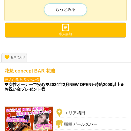
成長を続ける《都市型スパ業界》だから
実現できる最高水準の給与体系💖
もっとみる
90%以上が業界未経験万全の研修制度で未経験でも大丈夫😌
本業界で働く女性の90%が整体・ストレッチ・フィットネスの経
験がありません✨
求人詳細
お気軽にご応募ください！
お気に入り
花魁 concept BAR 花凛
体入がるる💰お祝い金
💖女性オーナーで安心💖2024年2月NEW OPEN✨時給2000以上💫
お祝い金プレゼント😎
エリア
梅田
職種
ガールズバー