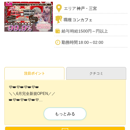
エリア
神戸・三宮
職種
コンカフェ
給与
時給1500円～円以上
勤務時間
18:00～02:00
注目ポイント
クチコミ
💜👑💜👑💜👑💜👑
＼＼6月完全新規OPEN／／
👑💜👑💜👑💜👑💜
飲み屋×ゲームの新感覚コンセプトバーで
もっとみる
スリリングを感じながら楽しく働きませんか🔥