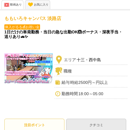
なども全然遠慮せずに話せる環境です💖✨
動画あり
お気に入り
シフトも自由なので
ももいろキャンパス 淡路店
プライベートを優先できちゃいます😍
体入がるる💰お祝い金
1日だけの単発勤務・当日の急な出勤OK🙆ボーナス・深夜手当・
送りあり🚗✨
エリア
十三・西中島
職種
給与
時給2500円～円以上
勤務時間
18:00～05:00
注目ポイント
クチコミ