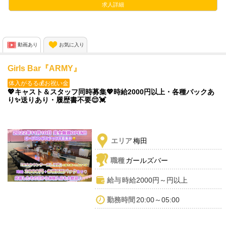
求人詳細
「ダーツが好き😆」
「遊び感覚で働きたい😍」
動画あり
お気に入り
どんな方でも大歓迎💗
お気軽にご応募ください🙌
Girls Bar『ARMY』
体入がるる💰お祝い金
💖キャスト＆スタッフ同時募集💖時給2000円以上・各種バックあ
り✨送りあり・履歴書不要😌💓
エリア
梅田
職種
ガールズバー
給与
時給2000円～円以上
勤務時間
20:00～05:00