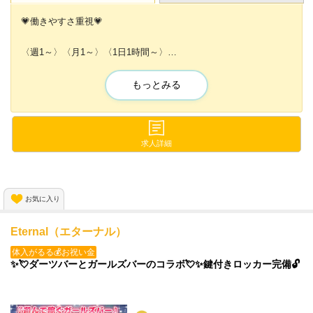
💗働きやすさ重視💗
〈週1～〉〈月1～〉〈1日1時間～〉
勤務OKなので、スキマ時間に
好きなだけ働くことができます😆💕
もっとみる
連絡さえ貰えれば、〈当日の急な出勤〉もOK🙌
また〈1日だけの単発勤務〉〈即日勤務〉も可能💕
求人詳細
〈バック〉〈昇給〉〈深夜手当〉で
時給以上に稼ぐことができますよ💗
お気に入り
Eternal（エターナル）
体入がるる💰お祝い金
✨💘ダーツバーとガールズバーのコラボ💘✨鍵付きロッカー完備🔓