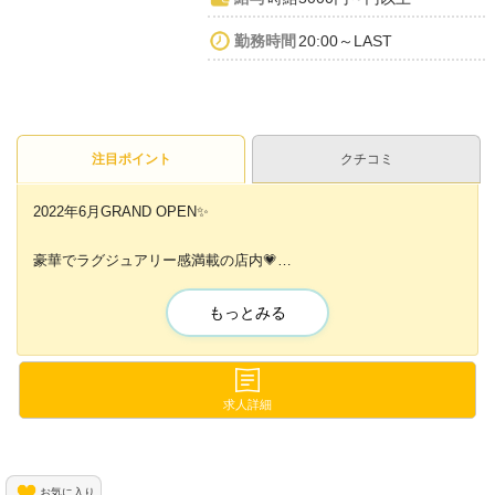
勤務時間
20:00～LAST
注目ポイント
クチコミ
2022年6月GRAND OPEN✨
豪華でラグジュアリー感満載の店内💗
オシゴトするテンションもきっとアガるはず⬆⬆
もっとみる
北新地でもトップクラスの高待遇＆高時給😆💕
あなた史上最高のお給料を手にしませんか？💎
採用率高めで募集中‼︎🔥
求人詳細
今が応募のチャンスです🙌
お気に入り