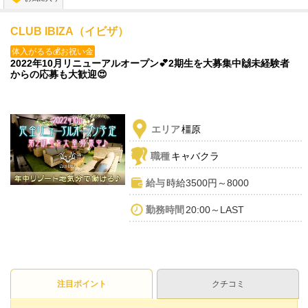
CLUB IBIZA（イビザ）
体入がるる💰お祝い金
2022年10月リニューアルオープン💕2期生を大募集中🙌未経験者
からの応募も大歓迎😍
エリア
橿原
職種
キャバクラ
給与
時給3500円～8000
勤務時間
20:00～LAST
注目ポイント
クチコミ