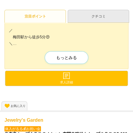
注目ポイント
クチコミ
／
梅田駅から徒歩5分😍
＼
💖働きやすさNo. 1のガールズバー💖
もっとみる
キャスト・店長・幹部候補を同時募集中🌟
店長・幹部候補は男女問いません💡
将来自分のお店を持ちたいという方も💕
求人詳細
服装・髪型・ネイル・ピアス全て自由✨
自分の好きな服装で働けます💕
お気に入り
ナイトワークでは嬉しい送迎もあります✨
Jewelry's Garden
体入がるる💰お祝い金