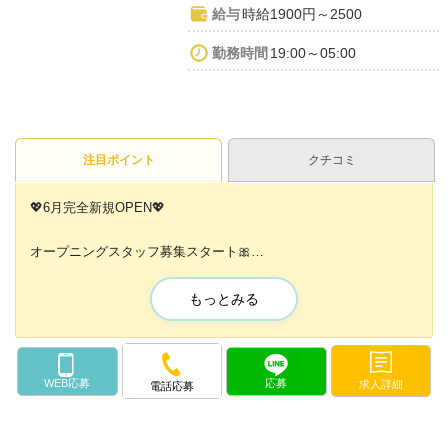
給与
時給1900円～2500
勤務時間
19:00～05:00
注目ポイント
クチコミ
💖6月完全新規OPEN💖
オープニングスタッフ募集スタート🎀
見習いアイドル“推しにゃん”を育てる
もっとみる
コンセプトの予定です🐾💕
✨ドリンクバック50%✨
✨終電上がりOK✨
WEB応募
応募
求人詳細
電話応募
✨ノルマ・ペナルティなし✨
...etc