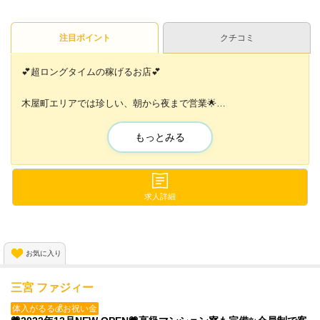
注目ポイント
クチコミ
💕超ロングタイムの稼げるお店💕
木屋町エリアでは珍しい、朝から夜まで営業🌟
あなたの好きなお時間でお仕事が可能😆💞
もっとみる
可愛いドレスもたくさんご用意✨✨
『すぐに働きたいけど金欠でドレスが買えない💦』
そんな方も心配不要❗
求人詳細
初期費用ゼロでお仕事スタート😱✨
ノルマなしで自由にのんびり働けます🙌
お気に入り
三宮 ファジィー
体入がるる💰お祝い金