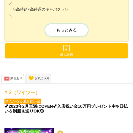
／
✨高時給×高待遇のキャバクラ✨
＼
体験入店時から時給6000円スタート💫
もっとみる
さらに各種高額バックありなので
予想以上に稼げること間違いなし🙌
求人詳細
可愛いドレスもたくさんご用意💕
ヘアメイク完備なので雨の日でも心配ありません😆✨
動画あり
お気に入り
ほかにも…✨
無料の送りや初期費用負担してくれる寮も完備😍
Y-2（ワイツー）
体入がるる💰お祝い金
💕2023年2月天満にOPEN💕入店祝い金10万円プレゼント中✨日払
い＆制服＆送りOK💞