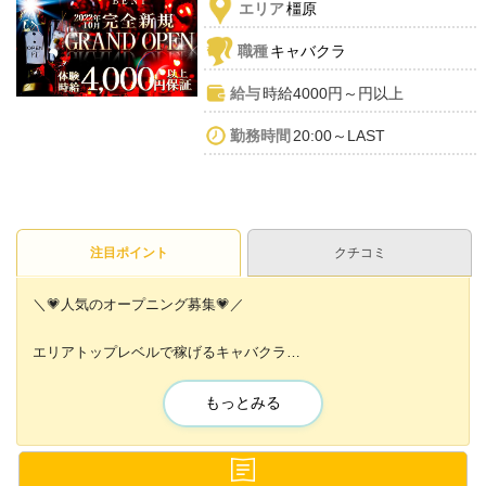
エリア
橿原
職種
キャバクラ
給与
時給4000円～円以上
勤務時間
20:00～LAST
注目ポイント
クチコミ
＼💗人気のオープニング募集💗／
エリアトップレベルで稼げるキャバクラ
【CLUB BENI】が2022年10月✨
完全新規GRAND OPEN💕🍾
もっとみる
🔰ナイトワーク未経験者さん
💖学生さん